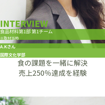
INTERVIEW
食品材料第1部 第1チーム
※取材当時
A.Kさん
国際文化学部
食の課題を一緒に解決
売上250％達成を経験