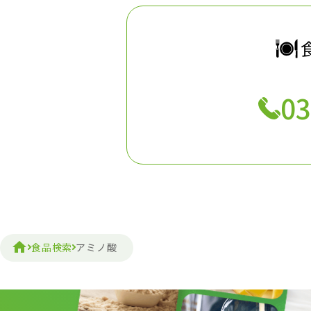
03
食品検索
アミノ酸