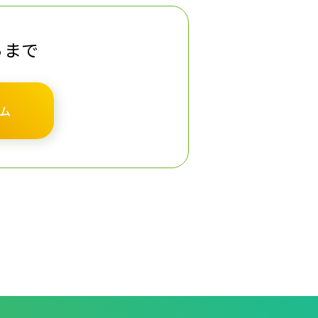
らまで
ム