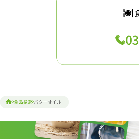
03
食品検索
バターオイル